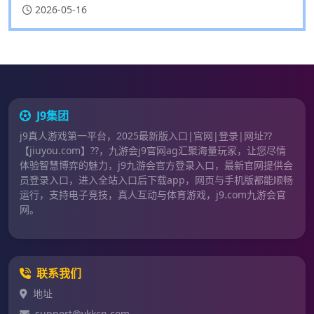
2026-05-16
J9集团
j9真人游戏第一平台，2025最新版入口|官网|登录|网址??
【jiuyou.com】??，九游会j9官网ag汇聚海量玩家，让您尽情
体验智慧博弈的魅力，j9九游会官方登录入口，最新官网提供会
员登录入口，进入全站入口后下载app，网页与手机版都能顺畅
运行，支持电子竞技，真人互动与体育游戏，j9.com九游会官
网。
联系我们
地址
support@ykkcn.com