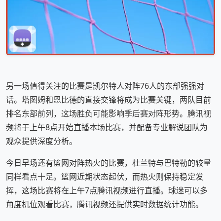
另一场值得关注的比赛是凯尔特人对阵76人的东部强强对
话。塔图姆和恩比德的直接交锋将成为比赛关键，两队目前
排名东部前列，这场胜负可能影响季后赛对阵形势。腾讯视
频将于上午8点开始直播本场比赛，并配备专业解说团队为
观众提供深度分析。
今日早场还有篮网对阵热火的比赛，杜兰特与巴特勒的较量
同样看点十足。篮网近期状态起伏，而热火则保持稳定发
挥，这场比赛将在上午7点腾讯视频进行直播。球迷可以多
角度机位观看比赛，腾讯视频还提供实时数据统计功能。