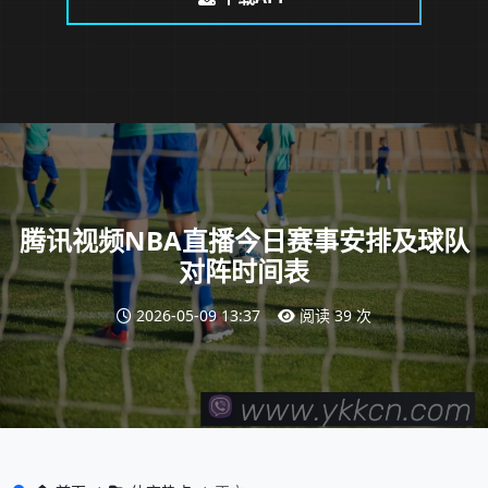
腾讯视频NBA直播今日赛事安排及球队
对阵时间表
2026-05-09 13:37
阅读 39 次