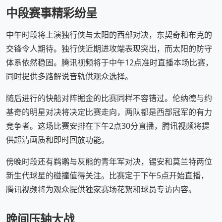
中段赛事精彩纷呈
中午时段将上演独行侠与太阳的西部对决，东契奇和布克的
交锋令人期待。独行侠近期进攻端表现突出，而太阳的防守
体系依然稳固。腾讯视频将于中午12点准时直播本场比赛，
同时提供多路解说音轨供观众选择。
随后进行的快船对阵掘金的比赛同样不容错过。伦纳德与约
基奇的明星对决将决定比赛走向，两队都是西部冠军的有力
竞争者。这场比赛安排在下午2点30分直播，腾讯视频将提
供超清画质和即时回放功能。
傍晚时段还有鹈鹕与灰熊的青年军对决，锡安和莫兰特两位
新生代球星的碰撞值得关注。比赛定于下午5点开始直播，
腾讯视频将为观众提供独家赛场花絮和球员专访内容。
晚间压轴大战