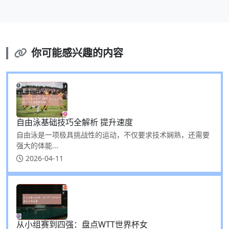
你可能感兴趣的内容
自由泳基础技巧全解析 提升速度
自由泳是一项极具挑战性的运动，不仅要求技术娴熟，还需要
强大的体能...
2026-04-11
从小组赛到四强：盘点WTT世界杯女