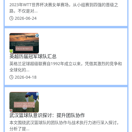
2023年WTT世界杯决赛女单赛场，从小组赛到四强的晋级之
路，不仅是对...
2026-06-24
英超历届冠军球队汇总
英格兰足球超级联赛自1992年成立以来，凭借其激烈的竞争和
全球化的...
2026-04-18
武汉篮球队意识探讨：提升团队协作
本文围绕武汉篮球队的团队协作与战术执行力进行深入探讨，
分析了提...