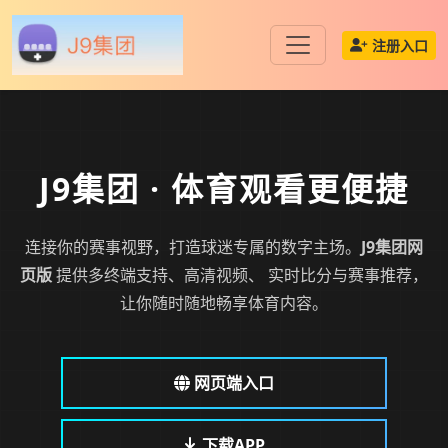
注册入口
J9集团
· 体育观看更便捷
连接你的赛事视野，打造球迷专属的数字主场。
J9集团网
页版
提供多终端支持、高清视频、 实时比分与赛事推荐，
让你随时随地畅享体育内容。
网页端入口
下载APP