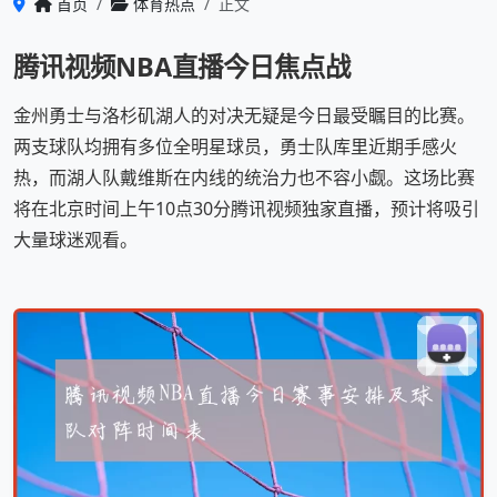
首页
体育热点
正文
腾讯视频NBA直播今日焦点战
金州勇士与洛杉矶湖人的对决无疑是今日最受瞩目的比赛。
两支球队均拥有多位全明星球员，勇士队库里近期手感火
热，而湖人队戴维斯在内线的统治力也不容小觑。这场比赛
将在北京时间上午10点30分腾讯视频独家直播，预计将吸引
大量球迷观看。